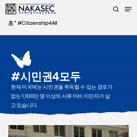
주
메뉴
요
검색
콘
홈
"
#Citizenship4All
텐
츠
로
건
너
#시민권4모두
뛰
현재 미국에는 시민권을 취득할 수 있는 경로가
기
없는 1,100만 명 이상의 서류 미비 이민자가 살
고 있습니다.