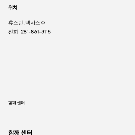
위치
휴스턴, 텍사스주
전화:
281-861-3115
함깨 센터
함깨 센터