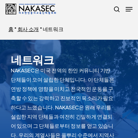
주
메뉴
요
검색
콘
홈
"
회사 소개
"
네트워크
텐
츠
로
네트워크
건
너
NAKASEC은 미국 전역의 한인 커뮤니티 기반
뛰
단체들이 모여 설립한 단체입니다. 이 단체들은
기
연방 정책에 영향을 미치고 전국적인 운동을 구
축할 수 있는 강력하고 진보적인 목소리가 필요
하다고 느꼈습니다. NAKASEC은 원래 우리를
설립한 지역 단체들과 여전히 긴밀하게 연결되
어 있으며 그 단체들로부터 정보를 얻고 있습니
다. 우리의 계열사들은 풀뿌리 수준에서 지역사