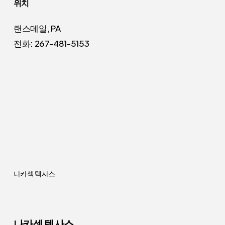
위치
랜스데일, PA
전화: 267-481-5153
나카섹 텍사스
나카섹 텍사스