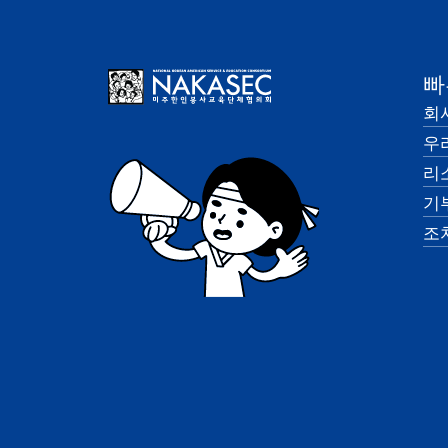
빠
회
우
리
기
조