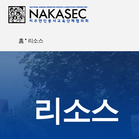
주
요
콘
텐
홈
"
리소스
츠
로
검색하려면 Enter 키를, 닫으려면 ESC 키를 누릅니다.
건
너
뛰
기
리소스