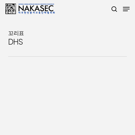
주
메뉴
요
검색
콘
텐
꼬리표
DHS
츠
로
건
너
뛰
기