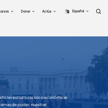
bu
Español
cursos
Donar
Actúa
en
éxito las estructuras socioeconómicas
istemas de poder, nuestras