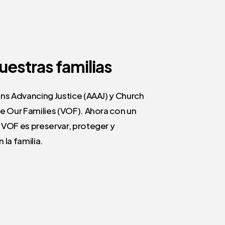
uestras
familias
ans Advancing Justice (AAAJ) y Church
ue Our Families (VOF). Ahora con un
 VOF es preservar, proteger y
 la familia.