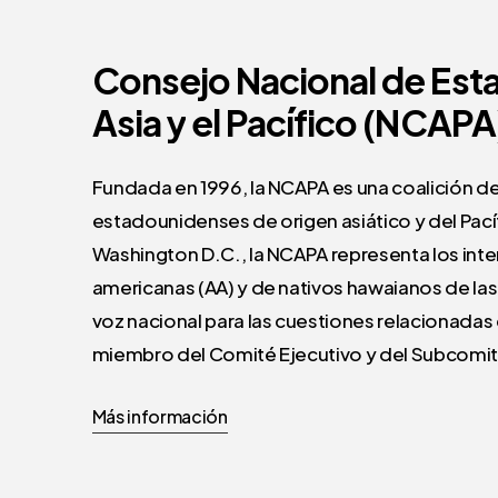
Consejo
Nacional
de
Est
Asia
y
el
Pacífico
(NCAPA
Fundada en 1996, la NCAPA es una coalición d
estadounidenses de origen asiático y del Pací
Washington D.C., la NCAPA representa los int
americanas (AA) y de nativos hawaianos de las i
voz nacional para las cuestiones relacionadas
miembro del Comité Ejecutivo y del Subcomit
Más información