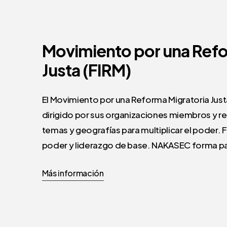
Movimiento
por
una
Ref
Justa
(FIRM)
El Movimiento por una Reforma Migratoria Justa 
dirigido por sus organizaciones miembros y reú
temas y geografías para multiplicar el poder. F
poder y liderazgo de base. NAKASEC forma pa
Más información