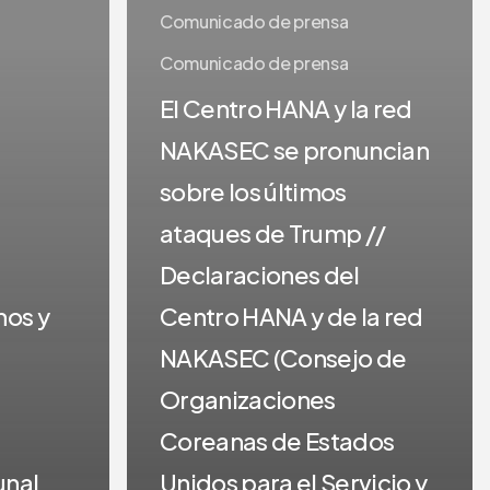
red
Comunicado de prensa
NAKASEC
Comunicado de prensa
se
El Centro HANA y la red
pronuncian
sobre
NAKASEC se pronuncian
los
sobre los últimos
últimos
ataques de Trump //
ataques
Declaraciones del
de
Trump
nos y
Centro HANA y de la red
//
NAKASEC (Consejo de
Declaraciones
Organizaciones
del
Coreanas de Estados
Centro
HANA
unal
Unidos para el Servicio y