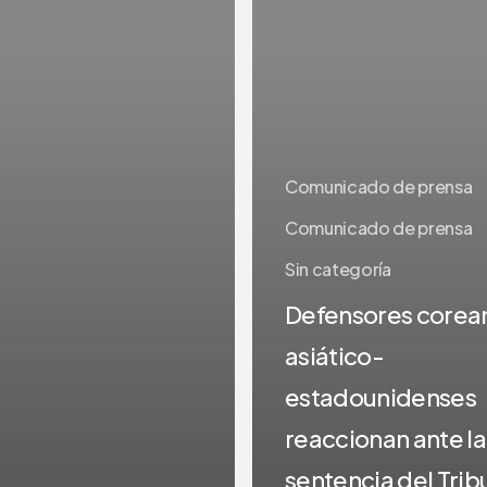
reaccionan
ante
la
sentencia
del
Tribunal
Comunicado de prensa
Supremo
Comunicado de prensa
sobre
Sin categoría
la
ciudadanía
Defensores corea
por
asiático-
nacimiento
estadounidenses
reaccionan ante la
sentencia del Trib