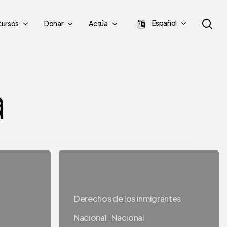
bu
Español
cursos
Donar
Actúa
en
a
El
Centro
HANA
Derechos de los inmigrantes
y
Nacional
Nacional
la