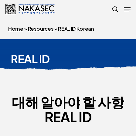
Skip
Men
to
search
main
Home
»
Resources
»
REAL ID Korean
content
REAL ID
대해
알아야
할
사항
REAL
ID